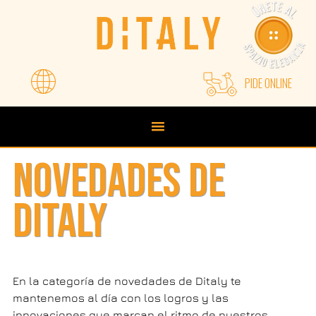
Saltar
Saltar
a
al
la
contenido
navegación
principal
principal
PIDE ONLINE
NOVEDADES DE
DITALY
En la categoría de novedades de Ditaly te
mantenemos al día con los logros y las
innovaciones que marcan el ritmo de nuestros