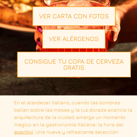
VER CARTA CON FOTOS
VER ALÉRGENOS
CONSIGUE TU COPA DE CERVEZA
GRATIS
En el atardecer italiano, cuando las sombras
bailan sobre las mesas y la luz dorada acaricia la
arquitectura de la ciudad, emerge un momento
mágico en la gastronomía italiana: la hora del
aperitivi
. Una nueva y refrescante selección