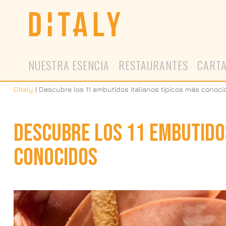
Saltar
Saltar
Saltar
a
al
a
la
contenido
la
navegación
principal
barra
principal
lateral
principal
NUESTRA ESENCIA
RESTAURANTES
CART
Ditaly
|
Descubre los 11 embutidos italianos típicos más conoci
DESCUBRE LOS 11 EMBUTIDOS
CONOCIDOS