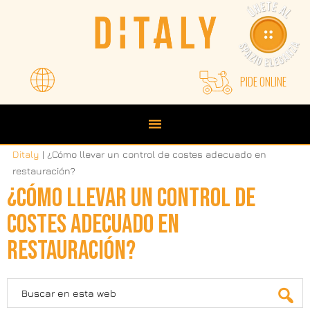
Saltar
Saltar
Saltar
a
al
a
la
contenido
la
navegación
principal
barra
principal
lateral
PIDE ONLINE
principal
Ditaly
|
¿Cómo llevar un control de costes adecuado en
restauración?
¿CÓMO LLEVAR UN CONTROL DE
COSTES ADECUADO EN
RESTAURACIÓN?