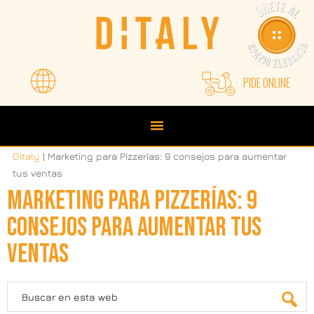
Saltar
Saltar
Saltar
a
al
a
la
contenido
la
navegación
principal
barra
principal
lateral
PIDE ONLINE
principal
Ditaly
|
Marketing para Pizzerías: 9 consejos para aumentar
tus ventas
MARKETING PARA PIZZERÍAS: 9
CONSEJOS PARA AUMENTAR TUS
VENTAS