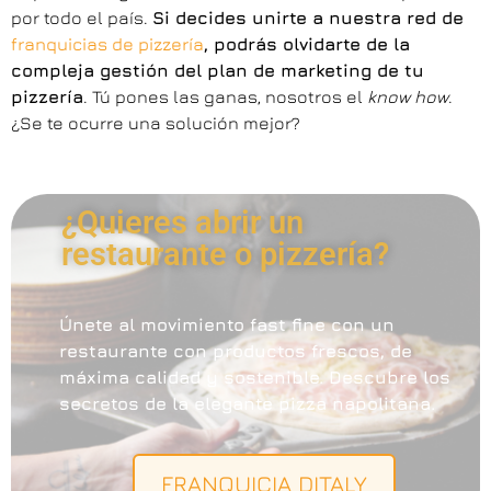
por todo el país.
Si decides unirte a nuestra red de
franquicias de pizzería
, podrás olvidarte de la
compleja gestión del plan de marketing de tu
pizzería
. Tú pones las ganas, nosotros el
know how
.
¿Se te ocurre una solución mejor?
¿Quieres abrir un
restaurante o pizzería?
Únete al movimiento fast fine con un
restaurante con productos frescos, de
máxima calidad y sostenible. Descubre los
secretos de la elegante pizza napolitana.
FRANQUICIA DITALY