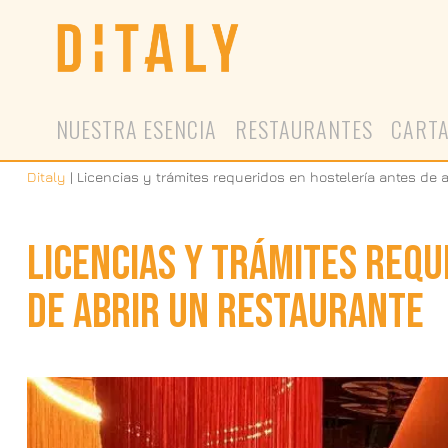
Saltar
Saltar
Saltar
a
al
a
la
contenido
la
navegación
principal
barra
principal
lateral
principal
NUESTRA ESENCIA
RESTAURANTES
CART
Ditaly
|
Licencias y trámites requeridos en hostelería antes de 
LICENCIAS Y TRÁMITES REQU
DE ABRIR UN RESTAURANTE