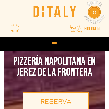
Saltar
Saltar
a
al
la
contenido
navegación
principal
principal
PIDE ONLINE
PIZZERÍA NAPOLITANA EN
JEREZ DE LA FRONTERA
RESERVA