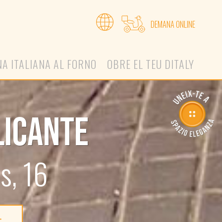
DEMANA ONLINE
NA ITALIANA AL FORNO
OBRE EL TEU DITALY
LICANTE
s, 16