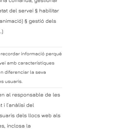
una comanda, gestionar
at del servei § habilitar
animació) § gestió dels
…)
recordar informació perquè
rvei amb característiques
 diferenciar la seva
es usuaris.
n al responsable de les
i l’anàlisi del
uaris dels llocs web als
s, inclosa la