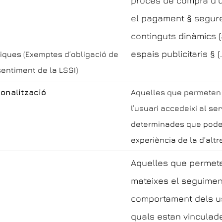
procés de compra d’
el pagament § seguret
continguts dinàmics (
espais publicitaris § (
iques (Exemptes d’obligació de
entiment de la LSSI)
onalització
Aquelles que permeten 
l’usuari accedeixi al se
determinades que poden
experiència de la d’altr
Aquelles que permete
mateixes el seguiment 
comportament dels us
quals estan vinculade