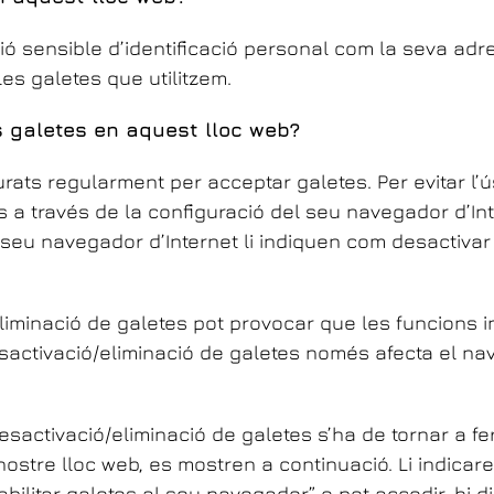
sensible d’identificació personal com la seva adre
 les galetes que utilitzem.
s galetes en aquest lloc web?
urats regularment per acceptar galetes. Per evitar l
es a través de la configuració del seu navegador d’Inte
seu navegador d’Internet li indiquen com desactivar 
iminació de galetes pot provocar que les funcions in
activació/eliminació de galetes només afecta el nave
desactivació/eliminació de galetes s’ha de tornar a fe
ostre lloc web, es mostren a continuació. Li indicare
ilitar galetes al seu navegador” o pot accedir-hi d