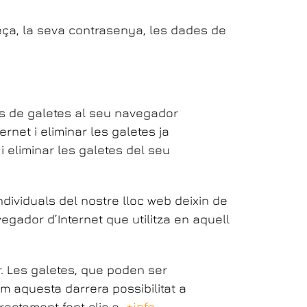
ça, la seva contrasenya, les dades de
’ús de galetes al seu navegador
rnet i eliminar les galetes ja
i eliminar les galetes del seu
dividuals del nostre lloc web deixin de
gador d’Internet que utilitza en aquell
r. Les galetes, que poden ser
m aquesta darrera possibilitat a
irectament fent clic a
+info