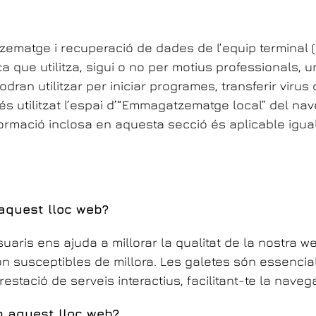
matge i recuperació de dades de l’equip terminal (PC
ca que utilitza, sigui o no per motius professionals, un
ran utilitzar per iniciar programes, transferir viru
bé és utilitzat l’espai d’“Emmagatzematge local” del 
 informació inclosa en aquesta secció és aplicable 
 aquest lloc web?
uaris ens ajuda a millorar la qualitat de la nostra w
ón susceptibles de millora. Les galetes són essencia
estació de serveis interactius, facilitant-te la navega
en aquest lloc web?