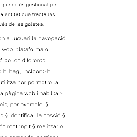
 que no és gestionat per
tra entitat que tracta les
vés de les galetes.
n a l’usuari la navegació
a web, plataforma o
ció de les diferents
 hi hagi, incloent-hi
utilitza per permetre la
la pàgina web i habilitar-
eis, per exemple: §
§ Identificar la sessió §
s restringit § realitzar el