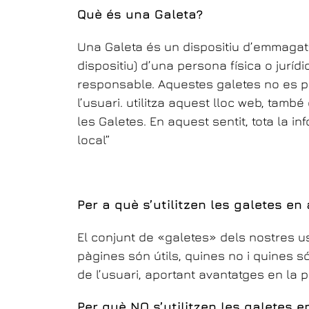
Què és una Galeta?
Una Galeta és un dispositiu d’emmagatze
dispositiu) d’una persona física o jurídi
responsable. Aquestes galetes no es pod
l’usuari. utilitza aquest lloc web, tam
les Galetes. En aquest sentit, tota la
local”
Per a què s’utilitzen les galetes en
El conjunt de «galetes» dels nostres us
pàgines són útils, quines no i quines s
de l’usuari, aportant avantatges en la pr
Per què NO s’utilitzen les galetes 