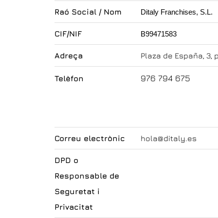
Raó Social / Nom
Ditaly Franchises, S.L.
CIF/NIF
B99471583
Adreça
Plaza de España, 3, 
976 794 675
Telèfon
Correu electrònic
hola@ditaly.es
DPD o
Responsable de
Seguretat i
Privacitat